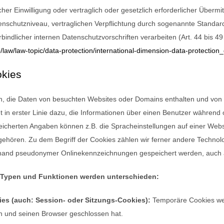
cher Einwilligung oder vertraglich oder gesetzlich erforderlicher Übermit
nschutzniveau, vertraglichen Verpflichtung durch sogenannte Standar
erbindlicher internen Datenschutzvorschriften verarbeiten (Art. 44 bis
o/law/law-topic/data-protection/international-dimension-data-protection
okies
en, die Daten von besuchten Websites oder Domains enthalten und vo
t in erster Linie dazu, die Informationen über einen Benutzer währen
icherten Angaben können z.B. die Spracheinstellungen auf einer Websei
ehören. Zu dem Begriff der Cookies zählen wir ferner andere Technolog
and pseudonymer Onlinekennzeichnungen gespeichert werden, auch al
-Typen und Funktionen werden unterschieden:
es (auch: Session- oder Sitzungs-Cookies):
Temporäre Cookies wer
n und seinen Browser geschlossen hat.