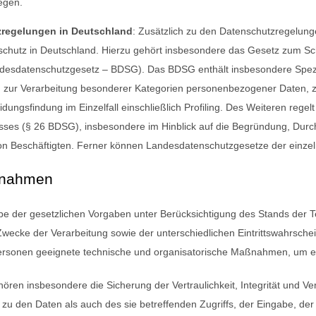
egen.
zregelungen in Deutschland
: Zusätzlich zu den Datenschutzregelun
hutz in Deutschland. Hierzu gehört insbesondere das Gesetz zum Sc
desdatenschutzgesetz – BDSG). Das BDSG enthält insbesondere Spezi
 zur Verarbeitung besonderer Kategorien personenbezogener Daten, z
dungsfindung im Einzelfall einschließlich Profiling. Des Weiteren rege
isses (§ 26 BDSG), insbesondere im Hinblick auf die Begründung, Dur
 von Beschäftigten. Ferner können Landesdatenschutzgesetze der ein
ßnahmen
be der gesetzlichen Vorgaben unter Berücksichtigung des Stands der T
wecke der Verarbeitung sowie der unterschiedlichen Eintrittswahrsch
 Personen geeignete technische und organisatorische Maßnahmen, um 
n insbesondere die Sicherung der Vertraulichkeit, Integrität und Ve
zu den Daten als auch des sie betreffenden Zugriffs, der Eingabe, der