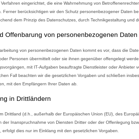
 Verfahren eingerichtet, die eine Wahrnehmung von Betroffenenrechte
n. Ferner berücksichtigen wir den Schutz personenbezogener Daten ber
chend dem Prinzip des Datenschutzes, durch Technikgestaltung und du
nd Offenbarung von personenbezogenen Daten
rbeitung von personenbezogenen Daten kommt es vor, dass die Daten 
oder Personen übermittelt oder sie ihnen gegenüber offengelegt werd
orgängen, mit IT-Aufgaben beauftragte Dienstleister oder Anbieter v
lchen Fall beachten wir die gesetzlichen Vorgaben und schließen insb
en, mit den Empfängern Ihrer Daten ab.
ng in Drittländern
em Drittland (d.h., außerhalb der Europäischen Union (EU), des Europ
 der Inanspruchnahme von Diensten Dritter oder der Offenlegung bzw.
, erfolgt dies nur im Einklang mit den gesetzlichen Vorgaben.