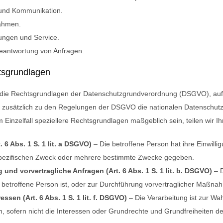
und Kommunikation.
ahmen.
tungen und Service.
eantwortung von Anfragen.
tsgrundlagen
r die Rechtsgrundlagen der Datenschutzgrundverordnung (DSGVO), auf 
ss zusätzlich zu den Regelungen der DSGVO die nationalen Datenschut
m Einzelfall speziellere Rechtsgrundlagen maßgeblich sein, teilen wir I
. 6 Abs. 1 S. 1 lit. a DSGVO)
– Die betroffene Person hat ihre Einwill
spezifischen Zweck oder mehrere bestimmte Zwecke gegeben.
g und vorvertragliche Anfragen (Art. 6 Abs. 1 S. 1 lit. b. DSGVO)
– D
e betroffene Person ist, oder zur Durchführung vorvertraglicher Maßnah
essen (Art. 6 Abs. 1 S. 1 lit. f. DSGVO)
– Die Verarbeitung ist zur Wa
ich, sofern nicht die Interessen oder Grundrechte und Grundfreiheiten