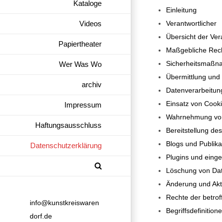
Kataloge
Einleitung
Videos
Verantwortlicher
Übersicht der Ver
Papiertheater
Maßgebliche Rec
Sicherheitsmaß
Wer Was Wo
Übermittlung un
archiv
Datenverarbeitung
Einsatz von Cook
Impressum
Wahrnehmung von
Haftungsausschluss
Bereitstellung d
Blogs und Publik
Datenschutzerklärung
Plugins und einge
Löschung von Da
Änderung und Akt
Rechte der betro
info@kunstkreiswaren
Begriffsdefinition
dorf.de